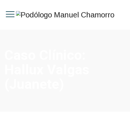
Caso Clínico:
Hallux Valgas
(juanete)