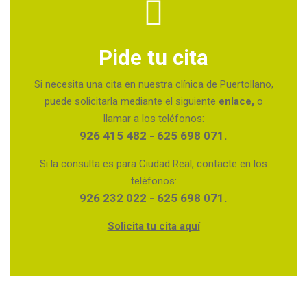
Pide tu cita
Si necesita una cita en nuestra clínica de Puertollano,
puede solicitarla mediante el siguiente
enlace,
o
llamar a los teléfonos:
926 415 482 - 625 698 071.
Si la consulta es para Ciudad Real, contacte en los
teléfonos:
926 232 022 - 625 698 071.
Solicita tu cita aquí