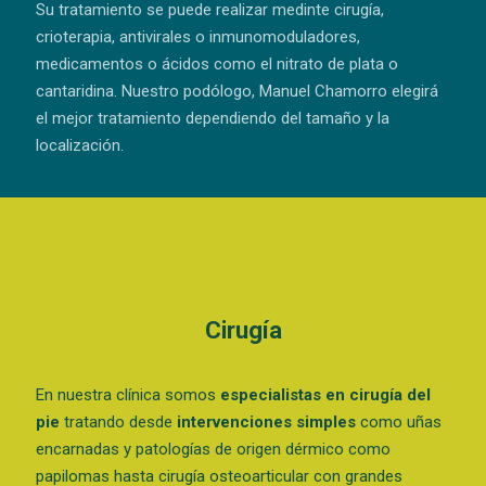
Su tratamiento se puede realizar medinte cirugía,
crioterapia, antivirales o inmunomoduladores,
medicamentos o ácidos como el nitrato de plata o
cantaridina. Nuestro podólogo, Manuel Chamorro elegirá
el mejor tratamiento dependiendo del tamaño y la
localización.
Cirugía
En nuestra clínica somos
especialistas en cirugía del
pie
tratando desde
intervenciones simples
como uñas
encarnadas y patologías de origen dérmico como
papilomas hasta cirugía osteoarticular con grandes