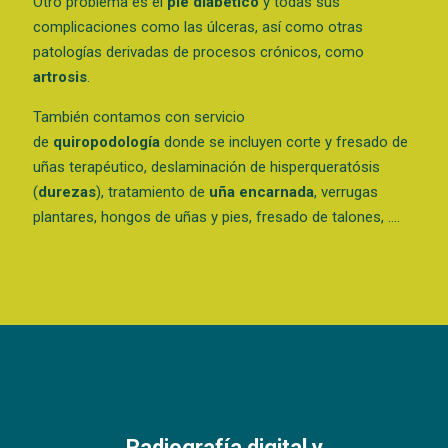
Otro problema es el
pie diabético
y todas sus
complicaciones como las úlceras, así como otras
patologías derivadas de procesos crónicos, como
artrosis
.
También contamos con servicio
de
quiropodología
donde se incluyen corte y fresado de
uñas terapéutico, deslaminación de hisperqueratósis
(
durezas
), tratamiento de
uña encarnada
, verrugas
plantares, hongos de uñas y pies, fresado de talones, ….
Radiografía digital y