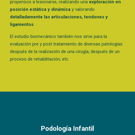
propensos a lesionarse, realizando una
exploración en
posición estática y dinámica
y valorando
detalladamente las articulaciones, tendones y
ligamentos
.
El estudio biomecánico también nos sirve para la
evaluación pre y post tratamiento de diversas patologías:
después de la realización de una cirugía, después de un
proceso de rehabilitación, etc.
Podología Infantil